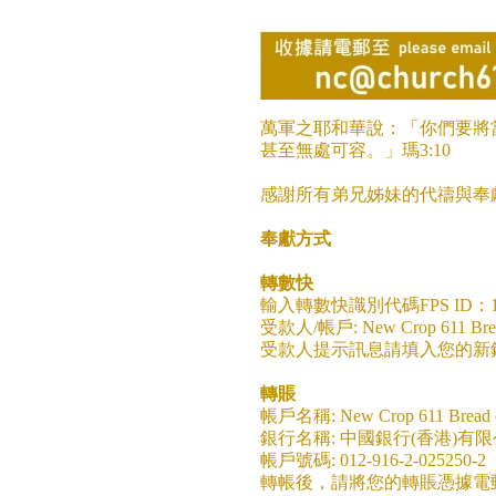
萬軍之耶和華說：「你們要將
甚至無處可容。」瑪3:10
感謝所有弟兄姊妹的代禱與奉
奉獻方式
轉數快
輸入轉數快識別代碼FPS ID：169
受款人/帳戶: New Crop 611 Bread o
受款人提示訊息請填入您的新
轉賬
帳戶名稱: New Crop 611 Bread of 
銀行名稱: 中國銀行(香港)有
帳戶號碼: 012-916-2-025250-2
轉帳後，請將您的轉賬憑據電郵至n