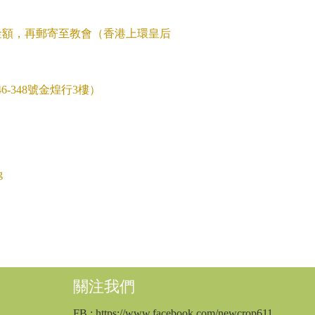
金額，再郵寄至教會（香港上環皇后
6-348號金煌行3樓）
g
關注我們
FB
: https://www.facebook.com/newcrop611