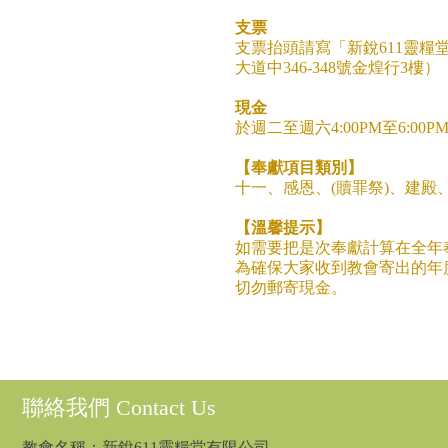
支票
支票抬頭請寫「新銳611靈
大道中346-348號金煌行3樓）
現金
於週二至週六4:00PM至6:00
【奉獻項目類別】
十一、感恩、(贖罪祭)、建殿
【溫馨提示】
如需要把是次奉獻計算在全年奉獻收
為確保大家收到教會寄出的年
切勿郵寄現金。
聯絡我們 Contact Us
教會名稱：新銳611靈糧堂有限公司