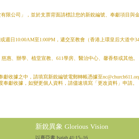
糧堂有限公司」，並於支票背面請標註您的新銳編號、奉獻項目與
PM或週日10:00AM至1:00PM，遞交至教會（香港上環皇后大道中34
、慈惠、辦學、植堂宣教、611學房、醫治中心、馨香祭或其他。
據之中，請填寫新銳編號電郵轉帳憑據至nc@church611.or
度奉獻收據，如變更個人資料，請儘速填寫「更改資料」申請。
新銳異象 Glorious Vision
以賽亞書 Isaiah 41:15–16