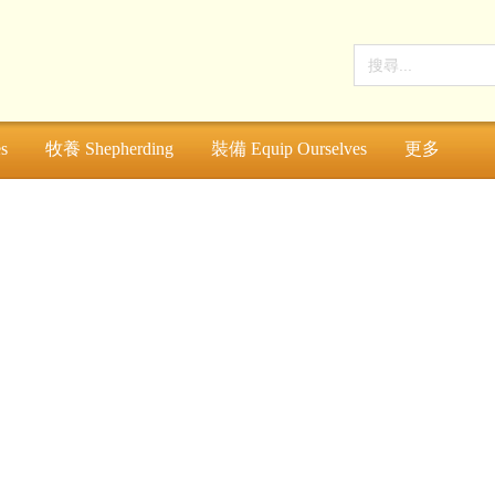
s
牧養 Shepherding
裝備 Equip Ourselves
更多