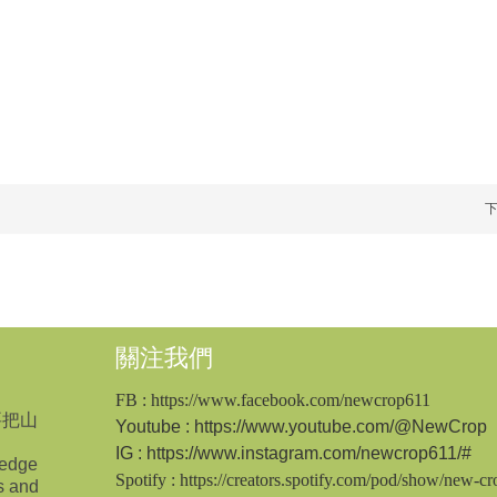
關注我們
FB
: https://www.facebook.com/newcrop611
要把山
Youtube
: https://www.youtube.com/@NewCrop
IG
:
https://www.instagram.com/newcrop611/#
ledge
Spotify
: https://creators.spotify.com/pod/show/new-c
s and