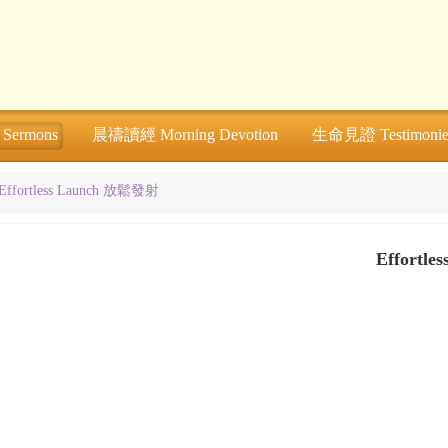
ermons
晨禱讀經 Morning Devotion
生命見證 Testimonie
Effortless Launch 放鬆發射
Effortl