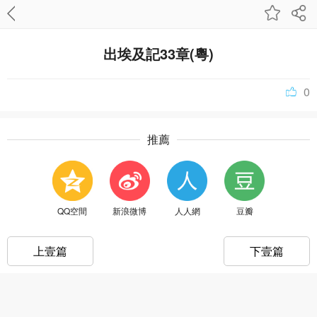
出埃及記33章(粵)
0
推薦
QQ空間
新浪微博
人人網
豆瓣
上壹篇
下壹篇