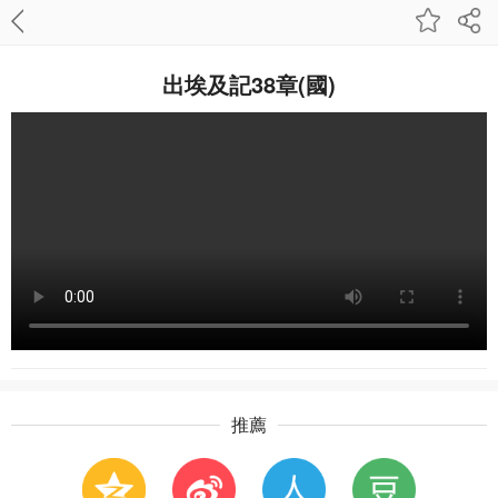
出埃及記38章(國)
推薦