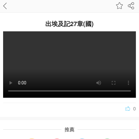
出埃及記27章(國)
0
推薦