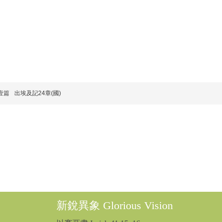
壹篇
出埃及記24章(國)
新銳異象 Glorious Vision