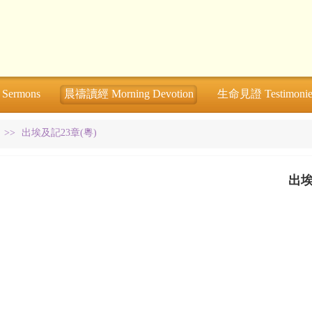
ermons
晨禱讀經 Morning Devotion
生命見證 Testimonie
>>
出埃及記23章(粵)
出埃