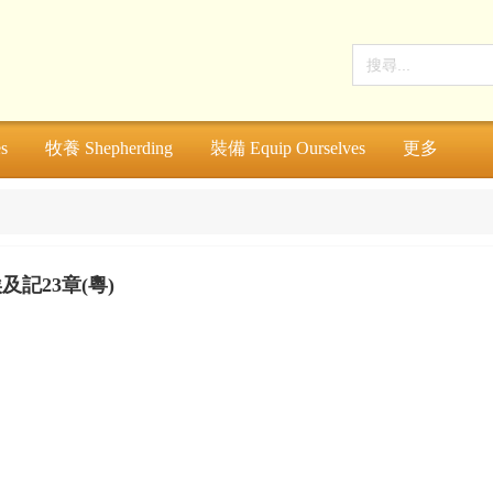
s
牧養 Shepherding
裝備 Equip Ourselves
更多
及記23章(粵)