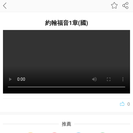
約翰福音1章(國)
0
推薦