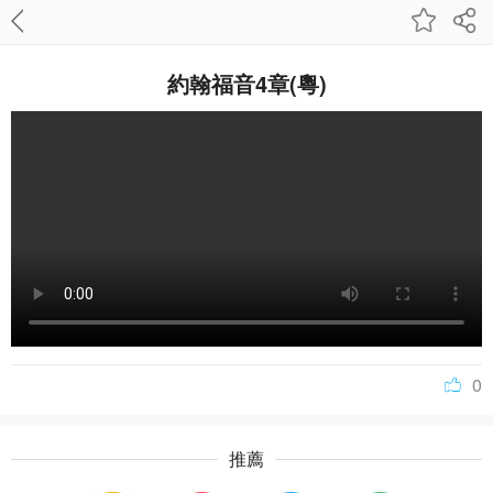
約翰福音4章(粵)
0
推薦