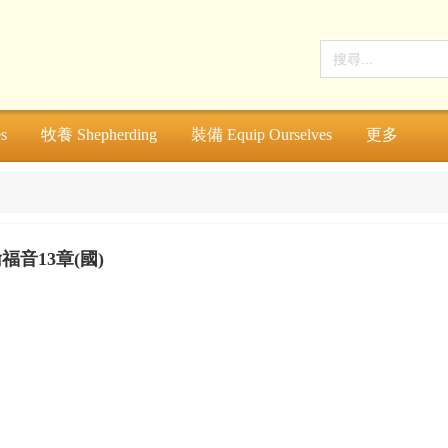
s
牧養 Shepherding
裝備 Equip Ourselves
更多
福音13章(國)