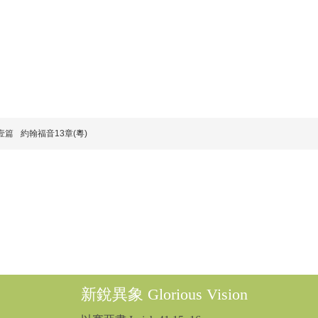
壹篇
約翰福音13章(粵)
新銳異象 Glorious Vision