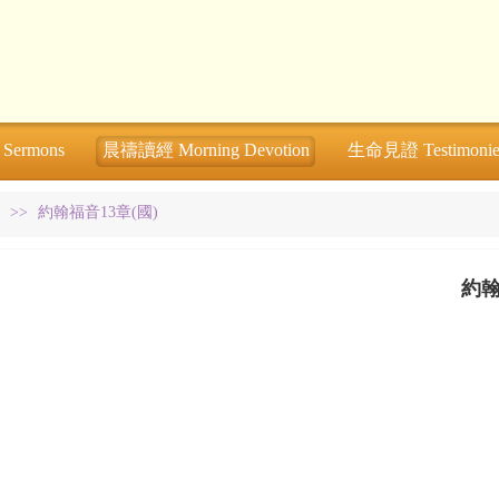
ermons
晨禱讀經 Morning Devotion
生命見證 Testimonie
>>
約翰福音13章(國)
約翰