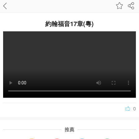
約翰福音17章(粵)
0
推薦