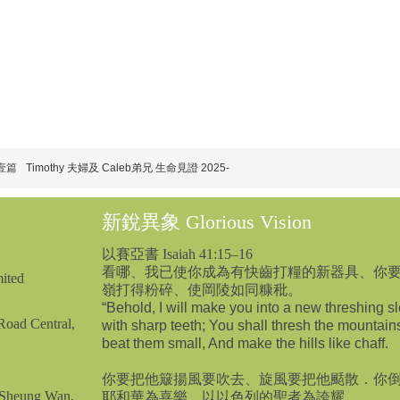
壹篇
Timothy 夫婦及 Caleb弟兄 生命見證 2025-
新銳異象 Glorious Vision
以賽亞書 Isaiah 41:15–16
看哪、我已使你成為有快齒打糧的新器具、你
ited
嶺打得粉碎、使岡陵如同糠秕。
“Behold, I will make you into a new threshing s
oad Central,
with sharp teeth; You shall thresh the mountain
beat them small, And make the hills like chaff.
你要把他簸揚風要吹去、旋風要把他颳散．你
 Sheung Wan,
耶和華為喜樂、
以以色列的聖者為誇耀。