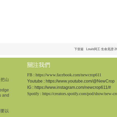
下壹篇
Louis同工 生命見證 202
關注我們
FB
: https://www.facebook.com/newcrop611
要把山
Youtube
: https://www.youtube.com/@NewCrop
IG
:
https://www.instagram.com/newcrop611/#
ledge
Spotify
: https://creators.spotify.com/pod/show/new-c
s and
倒要以