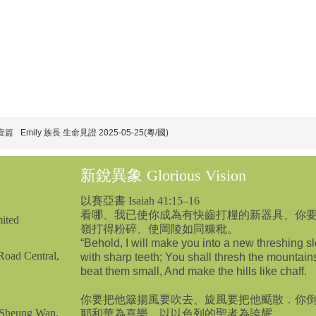
壹篇
Emily 族長 生命見證 2025-05-25(粵/國)
新銳異象 Glorious Vision
以賽亞書 Isaiah 41:15–16
看哪、我已使你成為有快齒打糧的新器具、你
ited
嶺打得粉碎、使岡陵如同糠秕。
“Behold, I will make you into a new threshing s
oad Central,
with sharp teeth; You shall thresh the mountain
beat them small, And make the hills like chaff.
你要把他簸揚風要吹去、旋風要把他颳散．你
 Sheung Wan,
耶和華為喜樂、
以以色列的聖者為誇耀。