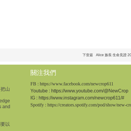
下壹篇
Alice 族長 生命見證 20
關注我們
FB
: https://www.facebook.com/newcrop611
要把山
Youtube
: https://www.youtube.com/@NewCrop
IG
:
https://www.instagram.com/newcrop611/#
ledge
Spotify
: https://creators.spotify.com/pod/show/new-c
s and
倒要以