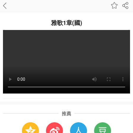
雅歌1章(國)
推薦