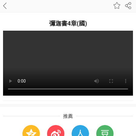
彌迦書4章(國)
推薦