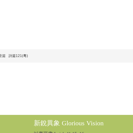
壹篇
詩篇121(粵)
新銳異象 Glorious Vision