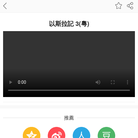
以斯拉記 3(粵)
推薦