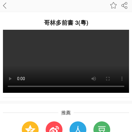
哥林多前書 3(粵)
推薦