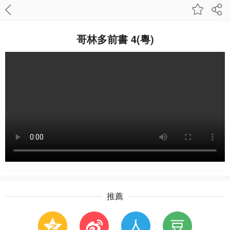
哥林多前書 4(粵)
推薦