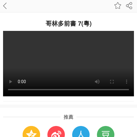
哥林多前書 7(粵)
推薦