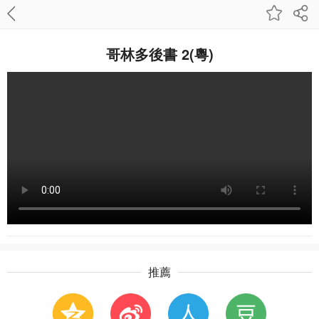
哥林多後書 2(粵)
推薦