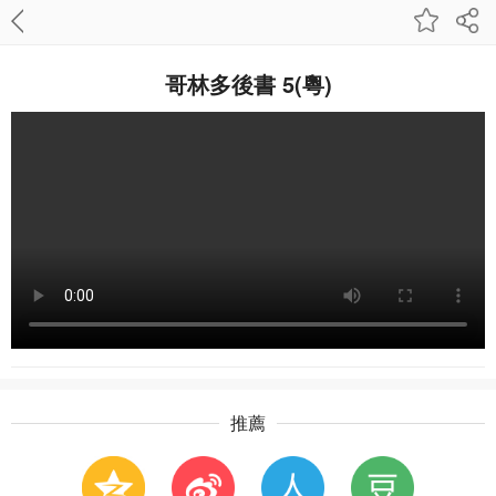
哥林多後書 5(粵)
推薦