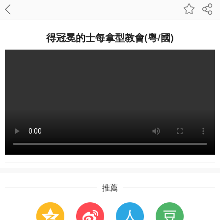
得冠冕的士每拿型教會(粵/國)
推薦