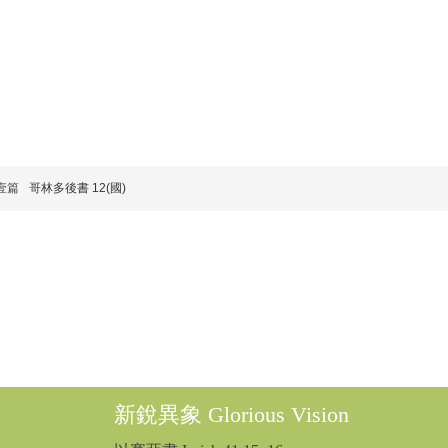
壹篇
哥林多後書 12(國)
新銳異象 Glorious Vision