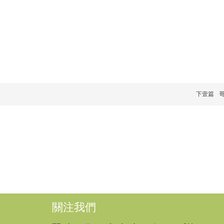
下壹篇
哥
關注我們