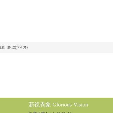
壹篇
歷代志下 4 (粵)
新銳異象 Glorious Vision