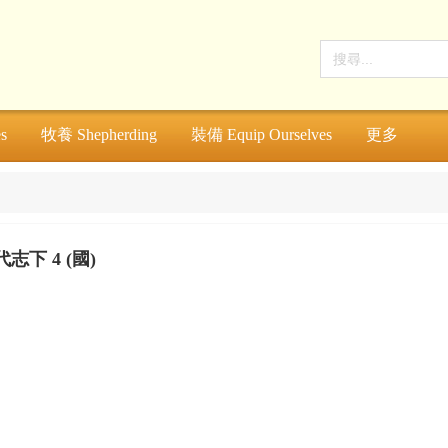
s
牧養 Shepherding
裝備 Equip Ourselves
更多
志下 4 (國)