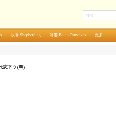
s
牧養 Shepherding
裝備 Equip Ourselves
更多
志下 9 (粵)