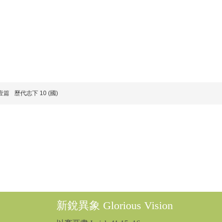
壹篇
歷代志下 10 (國)
新銳異象 Glorious Vision