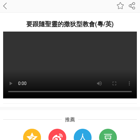
要跟隨聖靈的撒狄型教會(粵/英)
推薦