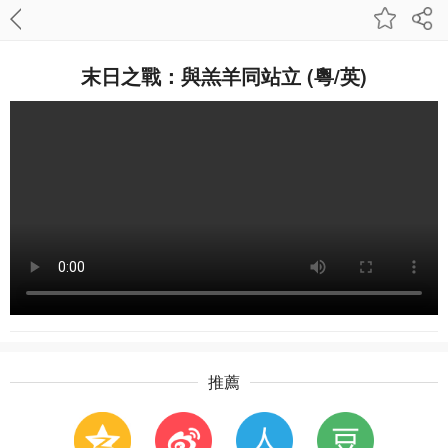
末日之戰：與羔羊同站立 (粵/英)
推薦