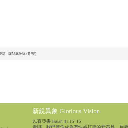
壹篇
願我屬於祢 (粵/英)
新銳異象 Glorious Vision
以賽亞書 Isaiah 41:15–16
看哪、我已使你成為有快齒打糧的新器具、你