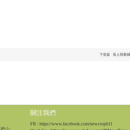
下壹篇
良人與新婦訂
關注我們
FB
: https://www.facebook.com/newcrop611
要把山