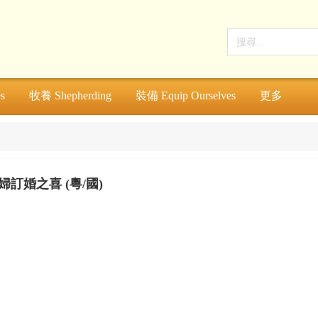
s
牧養 Shepherding
裝備 Equip Ourselves
更多
訂婚之喜 (粵/國)