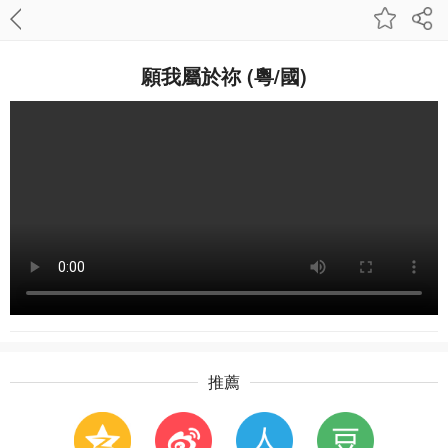
願我屬於祢 (粵/國)
推薦