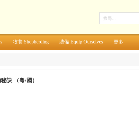
s
牧養 Shepherding
裝備 Equip Ourselves
更多
秘訣 （粵/國）