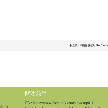
下壹篇
得勝的秘訣 The Secret 
關注我們
FB
: https://www.facebook.com/newcrop611
要把山