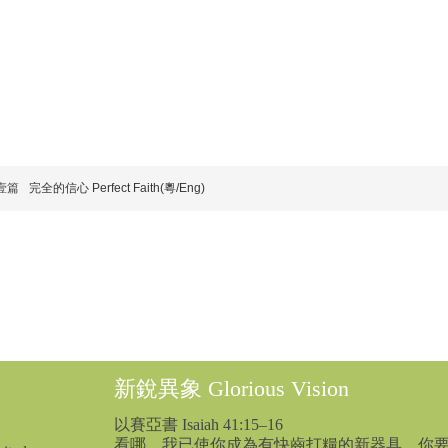
壹篇
完全的信心 Perfect Faith(粵/Eng)
新銳異象 Glorious Vision
以賽亞書 Isaiah 41:15–16
看哪、我已使你成為有快齒打糧的新器具、你