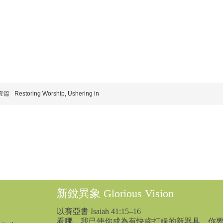
壹篇
Restoring Worship, Ushering in
新銳異象 Glorious Vision
以賽亞書 Isaiah 41:15–16
看哪、我已使你成為有快齒打糧的新器具、你