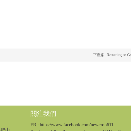
下壹篇
Returning to G
關注我們
FB
: https://www.facebook.com/newcrop611
要把山