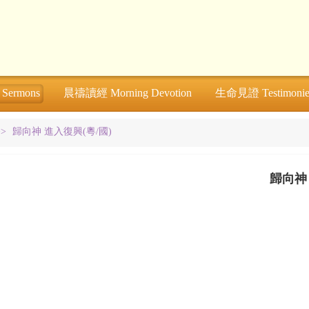
ermons
晨禱讀經 Morning Devotion
生命見證 Testimonie
>>
歸向神 進入復興(粵/國)
歸向神 