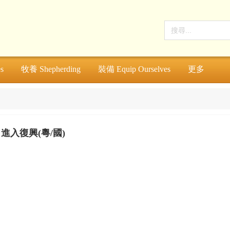
s
牧養 Shepherding
裝備 Equip Ourselves
更多
進入復興(粵/國)