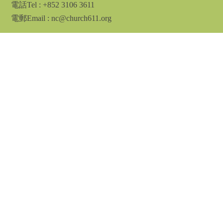
電話Tel
: +852 3106 3611
電郵Email : nc@church611.org