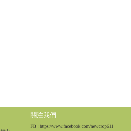
關注我們
FB
: https://www.facebook.com/newcrop611