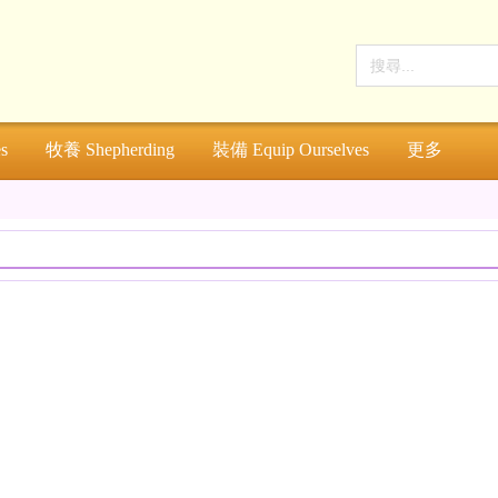
s
牧養 Shepherding
裝備 Equip Ourselves
更多